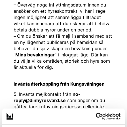
– Överväg noga inflyttningsdatum innan du
ansöker om ett hyreskontrakt, vi har i regel
ingen möjlighet att senarelägga tillträdet
vilket kan innebära att du riskerar att behöva
betala dubbla hyror under en period.
–
Om du önskar att få mejl i samband med att
en ny lägenhet publiceras på hemsidan så
behöver du själv skapa en bevakning under
”
Mina bevakningar
” i inloggat läge. Där kan
du välja vilka områden, storlek och hyra som
är aktuella för dig.
Invänta återkoppling från Kungsvåningen
5. Invänta mejlkontakt från
no-
reply@dinhyresvard.se
som anger om du
gått vidare i uthyrningspricessen eller inte.
Om din intresseanmälan har status “nekad”
betyder det att vi handlagt din
intresseanmälan och att bostaden har hyrts ut