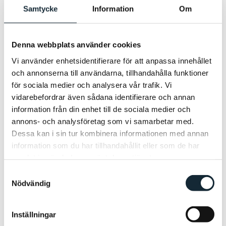
till någon annan.
Samtycke
Information
Om
6. Om du får ett mejl som anger ”Möjlighet till
kontrakt” är du en av flera som gått vidare i
Denna webbplats använder cookies
uthyrningsprocessen. Besvara erbjudandet så
snart som möjligt, oavsett om du är
Vi använder enhetsidentifierare för att anpassa innehållet
intresserad eller inte. På så sätt undviker du
och annonserna till användarna, tillhandahålla funktioner
att vi ’hoppar över’ dig när nästa erbjudande
för sociala medier och analysera vår trafik. Vi
skickas. Vi kan komma att efterfråga
vidarebefordrar även sådana identifierare och annan
ytterligare information, till exempel om din
information från din enhet till de sociala medier och
nuvarande bostad och antalet personer som
annons- och analysföretag som vi samarbetar med.
ingår i hushållet.
Dessa kan i sin tur kombinera informationen med annan
information som du har tillhandahållit eller som de har
Visning av lägenhet
samlat in när du har använt deras tjänster.
Samtyckesval
7. Vi bokar in en visning av lägenheten via
Nödvändig
mejl. Vid nyproduktion hålls inga visningar.
8. Om du efter visningen tackar ja till
bostaden skickas ett hyreskontrakt digitalt
Inställningar
och vi bokar en tid för nyckelutlämning.