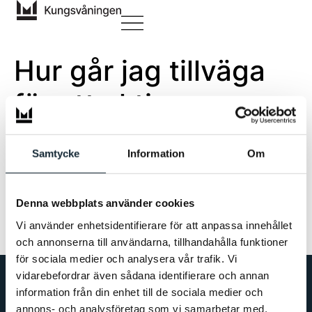
Hur går jag tillväga
för att aktivera
autogiro för mina
Samtycke
Information
Om
hyresbetalningar?
Denna webbplats använder cookies
För att aktivera autogiro för dina hyresbetalningar
behöver du mejla ditt kontonummer och
Vi använder enhetsidentifierare för att anpassa innehållet
clearingnummer till
info@kungsvaningen.se
.
och annonserna till användarna, tillhandahålla funktioner
för sociala medier och analysera vår trafik. Vi
vidarebefordrar även sådana identifierare och annan
Vi arbetar för att skapa områden där människor ska
information från din enhet till de sociala medier och
trivas.
annons- och analysföretag som vi samarbetar med.